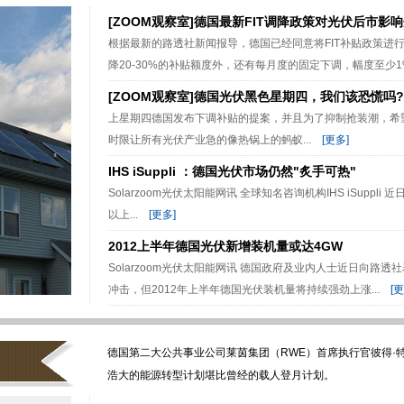
[ZOOM观察室]德国最新FIT调降政策对光伏后市影
根据最新的路透社新闻报导，德国已经同意将FIT补贴政策进行
降20-30%的补贴额度外，还有每月度的固定下调，幅度至少1%
[ZOOM观察室]德国光伏黑色星期四，我们该恐慌吗?
上星期四德国发布下调补贴的提案，并且为了抑制抢装潮，希
时限让所有光伏产业急的像热锅上的蚂蚁...
[更多]
IHS iSuppli ：德国光伏市场仍然"炙手可热"
Solarzoom光伏太阳能网讯 全球知名咨询机构IHS iSuppl
以上...
[更多]
2012上半年德国光伏新增装机量或达4GW
Solarzoom光伏太阳能网讯 德国政府及业内人士近日向路
冲击，但2012年上半年德国光伏装机量将持续强劲上涨...
[更
德国第二大公共事业公司莱茵集团（RWE）首席执行官彼得·
浩大的能源转型计划堪比曾经的载人登月计划。