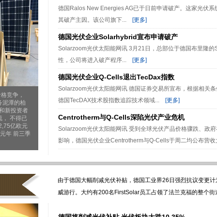
德国Ralos New Energies AG已于日前申请破产。这
其破产主因。该公司旗下...
[更多]
德国光伏企业Solarhybrid宣布申请破产
Solarzoom光伏太阳能网讯 3月21日，总部位于德国布里隆的Sola
性，公司将进入破产程序...
[更多]
德国光伏企业Q-Cells退出TecDax指数
Solarzoom光伏太阳能网讯 德国证券交易所宣布，根据相关条例要
价格竞争，
德国TecDAX技术股指数追踪技术领域...
[更多]
务泥潭的柏
人和新投资者
Centrotherm与Q-Cells深陷光伏产业危机
， 不得已
,75亿欧元
Solarzoom光伏太阳能网讯 受到全球光伏产品价格骤跌、
元年 前三季
影响，德国光伏企业Centrotherm与Q-Cells于周二均公布营收
由于德国大幅削减光伏补贴，德国工业界26日强烈抗议变更
威游行。大约有200名FirstSolar员工占领了法兰克福的整个