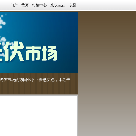
门户
黄页
行情中心
光伏杂志
专题
大光伏市场的德国似乎正黯然失色，本期专