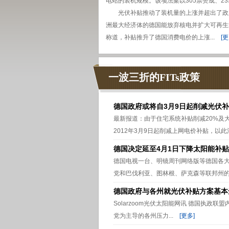
电站的装机规模。该项法案以305票赞成、2
光伏补贴推动了装机量的上涨并超出了政
洲最大经济体的德国能放弃核电并扩大可再生
称道，补贴推升了德国消费电价的上涨...
[更
一波三折的FITs政策
德国政府或将自3月9日起削减光伏
最新报道：由于住宅系统补贴削减20%及
2012年3月9日起削减上网电价补贴，以此
德国决定延至4月1日下降太阳能补贴
德国电视一台、明镜周刊网络版等德国各
党和巴伐利亚、图林根、萨克森等联邦州的反
德国政府与各州就光伏补贴方案基本
Solarzoom光伏太阳能网讯 德国执政
党为主导的各州压力...
[更多]