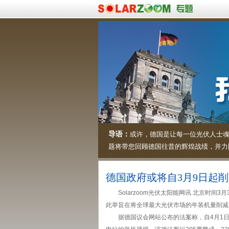
导语：
或许，德国是让每一位光伏人士魂
题将带您回顾德国往昔的辉煌战绩，并力
德国政府或将自3月9日起
Solarzoom光伏太阳能网讯 北京时间
此举旨在将全球最大光伏市场的年装机量削减
据德国议会网站公布的法案称，自4月1