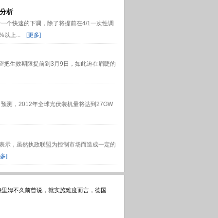
响分析
一个快速的下调，除了将提前在4/1一次性调
以上...
[更多]
望把生效期限提前到3月9日，如此迫在眉睫的
i 近日预测，2012年全球光伏装机量将达到27GW
透社表示，虽然执政联盟为控制市场而造成一定的
多]
特里姆不久前曾说，就实施难度而言，德国