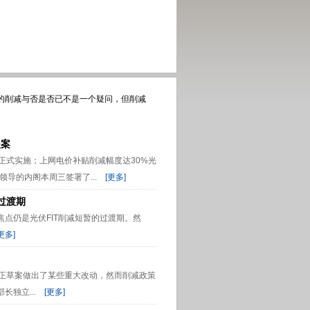
的削减与否是否已不是一个疑问，但削减
提案
正式实施；上网电价补贴削减幅度达30%光
导的内阁本周三签署了...
[更多]
过渡期
点仍是光伏FIT削减短暂的过渡期。然
更多]
补贴修正草案做出了某些重大改动，然而削减政策
独立...
[更多]