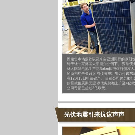
因销售市场疲软以及来自亚洲同行的激烈
终于让一家德国太阳能企业倒下。 深陷债
林太阳能电池生产商Solon因与银行债权
的谈判均告失败 所有债务重组努力付诸东流
在12月13日申请破产。 目前公司仍欠银行2
的贷款但展期无望 净债务总额上升至4亿欧
公司亏损已超过2亿欧元。
光伏地震引来抗议声声