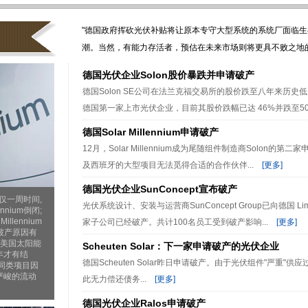
"德国政府挥砍光伏补贴将让原本专守大型系统的系统厂面临
潮。当然，有能力存活者，预估在未来市场则将更具不败之地的
德国光伏企业Solon股价暴跌并申请破产
德国Solon SE公司在法兰克福交易所的股价跌至八年来历史低
德国第一家上市光伏企业，目前其股价跌幅已达 46%并跌至50.2 
德国Solar Millennium申请破产
12月，Solar Millennium成为尾随组件制造商Solon
及西班牙的大型项目无法觅得合适的合作伙伴...
[更多]
德国光伏企业SunConcept宣布破产
仅一周时间,
光伏系统设计、安装与运营商SunConcept Group已向德国 
nnium倒闭;
llennium
家子公司已经破产。共计100名员工受到破产影响...
[更多]
破产原因有
售在美国太阳能
Scheuten Solar：下一家申请破产的光伏企业
年才有结
德国Scheuten Solar昨日申请破产。由于光伏组件"严重"供
同类项目因
严峻的流动
此无力偿还债务...
[更多]
德国光伏企业Ralos申请破产