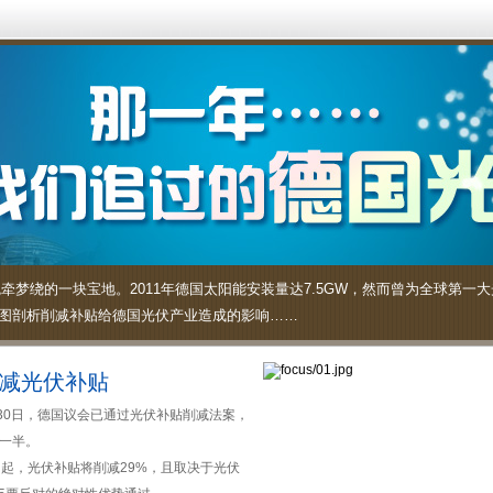
牵梦绕的一块宝地。2011年德国太阳能安装量达7.5GW，然而曾为全球第一
图剖析削减补贴给德国光伏产业造成的影响……
削减光伏补贴
3月30日，德国议会已通过光伏补贴削减法案，
一半。
日起，光伏补贴将削减29%，且取决于光伏