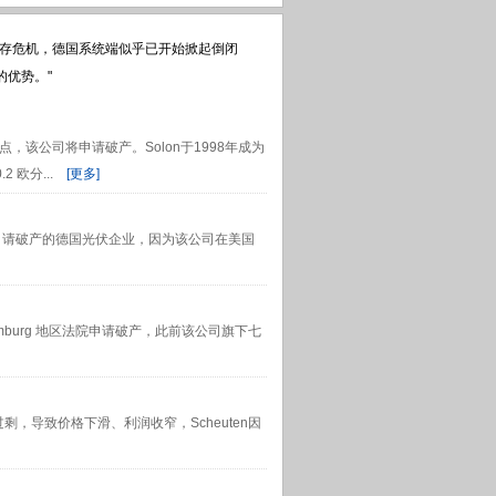
生存危机，德国系统端似乎已开始掀起倒闭
优势。"
点，该公司将申请破产。Solon于1998年成为
欧分...
[更多]
的第二家申请破产的德国光伏企业，因为该公司在美国
Limburg 地区法院申请破产，此前该公司旗下七
应过剩，导致价格下滑、利润收窄，Scheuten因