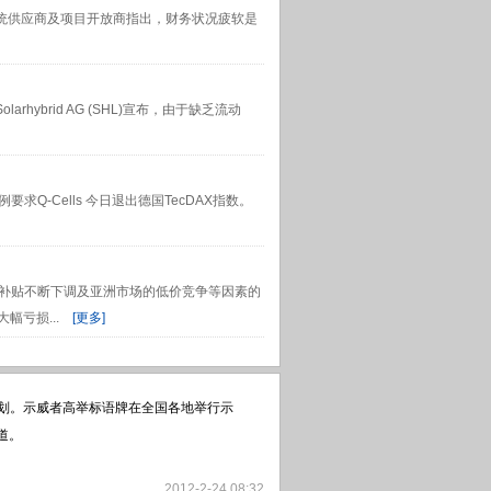
家光伏系统供应商及项目开放商指出，财务状况疲软是
rhybrid AG (SHL)宣布，由于缺乏流动
求Q-Cells 今日退出德国TecDAX指数。
政府补贴不断下调及亚洲市场的低价竞争等因素的
大幅亏损...
[更多]
计划。示威者高举标语牌在全国各地举行示
街道。
2012-2-24 08:32