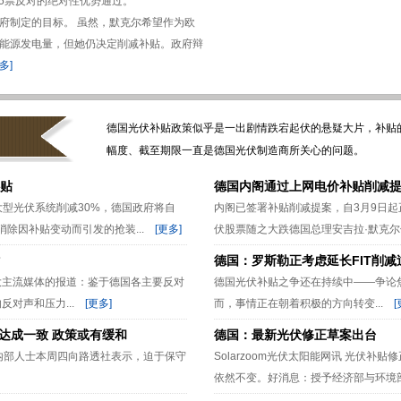
35票反对的绝对性优势通过。
府制定的目标。 虽然，默克尔希望作为欧
能源发电量，但她仍决定削减补贴。政府辩
多]
德国光伏补贴政策似乎是一出剧情跌宕起伏的悬疑大片，补贴
幅度、截至期限一直是德国光伏制造商所关心的问题。
补贴
德国内阁通过上网电价补贴削减
大型光伏系统削减30%，德国政府将自
内阁已签署补贴削减提案，自3月9日起
消除因补贴变动而引发的抢装...
[更多]
伏股票随之大跌德国总理安吉拉·默克尔领
德国：罗斯勒正考虑延长FIT削减
大主流媒体的报道：鉴于德国各主要反对
德国光伏补贴之争还在持续中——争论焦
对声和压力...
[更多]
而，事情正在朝着积极的方向转变...
[
达成一致 政策或有缓和
德国：最新光伏修正草案出台
联盟内部人士本周四向路透社表示，迫于保守
Solarzoom光伏太阳能网讯 光伏
依然不变。好消息：授予经济部与环境部长