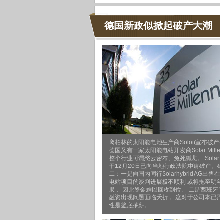
德国新政似掀起破产大潮
离柏林的太阳能电池生产商Solon宣布破产
德国又有一家太阳能电站开发商Solar Mille
整个行业可谓愁云密布、兔死狐悲。 Solar Mi
于12月20日已向当地行政法院申请破产。
二：一是向国内同行Solarhybrid AG出
电站项目的谈判进展极不顺利 或将拖至明
果， 因此资金难以回收到位。 二是西班牙
融资出现问题面临夭折， 这对于公司本已
性是釜底抽薪。