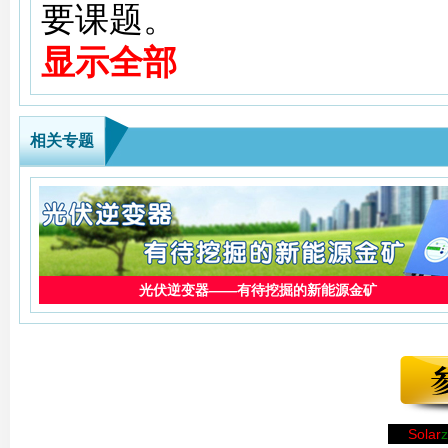
应用举例：
要课题。
气连接，然后断开直流侧
光伏系统中主要负载是1
显示全部
9、等待至少5分钟直到内
定容量为180W的交流逆
作。
箱是感性负载，在起动瞬间
相关专题
10、任何影响逆变器安全
倍之多，因此逆变器的输
开启逆变器。
800W，考虑到逆变器的过
11、避免不必要的电路板
靠工作。
12、遵守静电防护规范，
光伏逆变器——有待挖掘的新能源金矿
当系统中存在多个负载时
13、注意并遵守产品上的
个用电负载同时工作的可能
14、操作前初步目视检查
15、注意逆变器热表面。
Solar