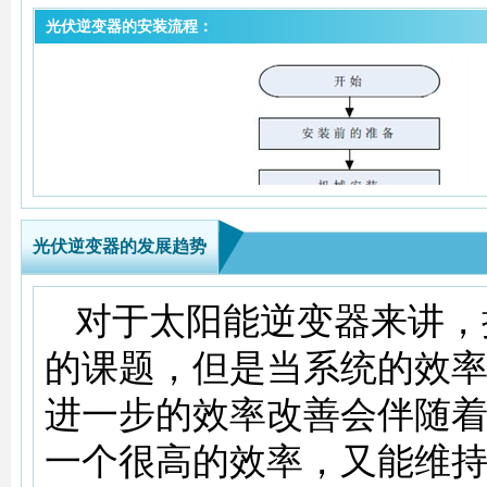
电子设备的干扰。
动，高性能的逆变器可做
光伏逆变器的安装流程：
3、在进行电气连接之前，
率器件。小型逆变器为了
板覆盖或断开直流侧断路
流起动的方式。
生危险电压。
另外，逆变器还要有一定
4、所有安装操作必须且仅
功率为额定值，环境温度为
5、光伏系统发电系统中所
间应不低于4h；当输入电
光伏逆变器的发展趋势
缘以及规格合适。
125%时，逆变器安全工作
对于太阳能逆变器来讲，
6、所有的电气安装必须满
为额定值，输出功率为额定
的课题，但是当系统的效率
7、仅当得到当地电力部门
时间应不低于10s。
进一步的效率改善会伴随
有电气连接后才可将逆变
一个很高的效率，又能维
8、在进行任何维修工作前