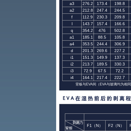
a3
276.2
173.4
198.8
a2
212.8
247.4
244.5
f
112.9
230.3
209.8
l
143.7
157.4
166.6
q
354.2
476
502.8
a1
185.1
88.5
105.8
a4
353.5
244.4
306.9
d
201.3
269.6
227.2
i1
151.3
149.9
137.3
i2
213.7
189.5
330.3
i3
72.9
67.5
72.2
i4
164.1
217.4
222.7
背板与EVA间（EVA与玻璃均为相
F1（N）
F2（N）