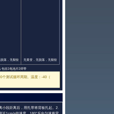
无脱落，无裂纹
无黄变，无脱落，无裂纹
 包括1电池片2焊带
0个测试循环周期。温度：-40（
剥离小段距离后，用扎带将背板扎起。2.
1cm/s的速度，180°反向匀速将背