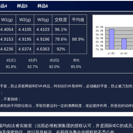
品4
样品5
样品6
W1(g)
W2(g)
W3(g)
交联度
平均值
4.4054
4.4105
4.4103
96.1%
4.9153
4.9195
4.9186
78.6%
88.9%
4.6236
4.6374
4.6363
92%
d1(C)
d1(F)
d1(G)
f(H)
81.8%
82.7%
82.0%
85.0%
手套，防止弄脏网袋和EVA 样品，特别在EVA 取样时，必须戴好手套，防止被刀划伤
重；
应，不要搞错；
代表性的不同部位取出，萃取剂要达到一定的沸腾程度，使起搅拌作用，所悬挂的试样
据均由法睿实验室（法国必维检测集团的授权认可，并是国际IEC的成
触及保密协议，故以符号标示，在获得当事企业授权前不予公布。