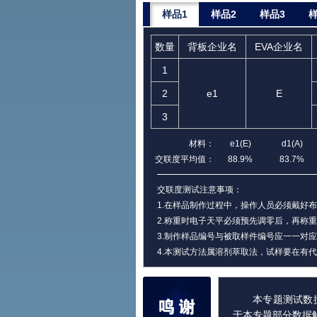
样品1
样品2
样品3
样
数量
背板企业名
EVA企业名
1
2
e1
E
3
材料：
e1(E)
d1(A)
交联度平均值：
88.9%
83.7%
交联度测试注意事项：
1.在样品制作过程中，操作人员必须戴好布
2.称重时电子天平必须预先调零后，再称
3.制作样品编号与被取样件编号应一一对
4.本测试方法属溶剂萃取法，试样要在有
本专题测试数
于本专题部分数据