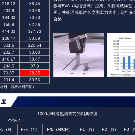
216.13
86.45
板与EVA（黏结玻璃）拉离。3.测试试样
234.9
93.96
围，并处理成单位长度剥离力大小，进行多
184.33
73.73
合格）
155.9
62.36
444.33
177.73
126.47
50.59
301.6
120.64
232.7
93.08
146.17
58.47
244.5
97.8
70.87
28.35
201.4
80.56
同材料，背板材料不同）
1000小时湿热测试前的剥离强度
企业e1
F3（N）
F
（N）
F/B（N/CM）
F1（N）
F2（N）
F3（
平均