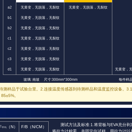
a2
无黄变，无脱落，无裂纹
无黄变，无脱落，无裂纹
b1
无黄变，无脱落，无裂纹
b2
无黄变，无脱落，无裂纹
c1
无黄变，无脱落，无裂纹
c2
无黄变，无脱落，无裂纹
c3
无黄变，无脱落，无裂纹
d1
无黄变，无脱落，无裂纹
无黄变，
玻璃: 南玻 尺寸:300mm*300mm
每件样品
置待测样品于试验台里。2.连接温度传感器到待测样品和温度监控设备。3.1
85±5%。
测试方法及标准:1.将背板与EVA充分
F
（N）
F/B（N/CM）
平均
将拉力计校零，并固定住试样。用拉力计以接近