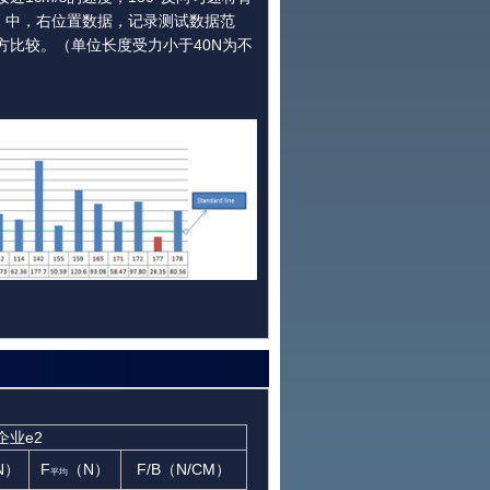
左，中，右位置数据，记录测试数据范
方比较。（单位长度受力小于40N为不
企业e2
N）
F
（N）
F/B（N/CM）
平均