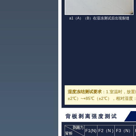
a1（A）（B）在湿冻测试后出现裂缝
湿度冻结测试要求
：1.室温时，放
±2℃）~+85℃（±2℃），相对湿度：
F1(N)
F2（N )
F3（N）