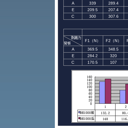
A
339
289.4
E
209.5
207.4
C
300
307.6
F1（N）
F2（N）
A
369.5
348.5
E
284.2
320
C
170.5
107