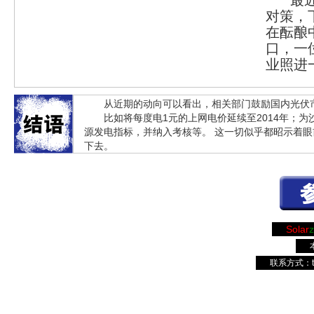
"最
对策，
在酝酿
口，一
业照进
从近期的动向可以看出，相关部门鼓励国内光伏市
比如将每度电1元的上网电价延续至2014年；
源发电指标，并纳入考核等。 这一切似乎都昭示着
下去。
Solar
联系方式：tao