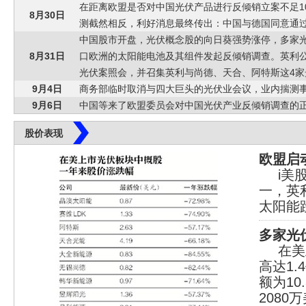
在距离欧盟是否对中国光伏产品进行反倾销立案不足10
8月30日
测截然相反，利好消息最终传出：中国与德国同意通
中国股市开盘，光伏概念股的向日葵强势涨停，多家光
8月31日
口欧洲的太阳能电池及其组件发起反倾销调查。英利
光伏案照会，并召集英利与尚德、天合、阿特斯这4家
9月4日
商务部临时取消与四大巨头的光伏业会议，业内揣测
9月6日
中国等来了欧盟委员会对中国光伏产业反倾销调查的
股价表现
欧盟启
i美
一，英
太阳能跌
多家光
在美
高达1
额为10
208