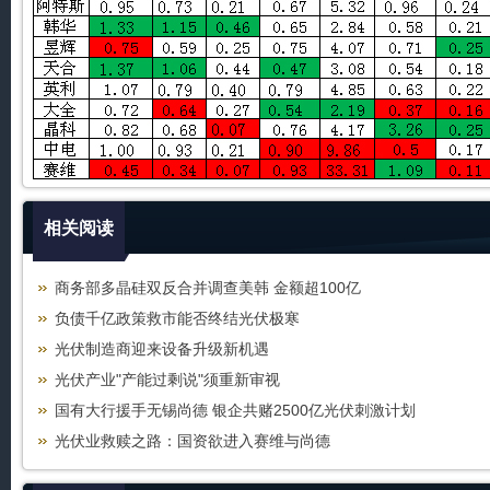
相关阅读
商务部多晶硅双反合并调查美韩 金额超100亿
负债千亿政策救市能否终结光伏极寒
光伏制造商迎来设备升级新机遇
光伏产业"产能过剩说"须重新审视
国有大行援手无锡尚德 银企共赌2500亿光伏刺激计划
光伏业救赎之路：国资欲进入赛维与尚德