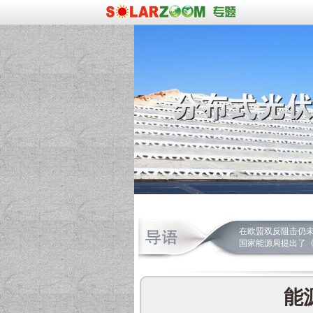
在欧盟双反阻击仍未
国家能源局提出了
能