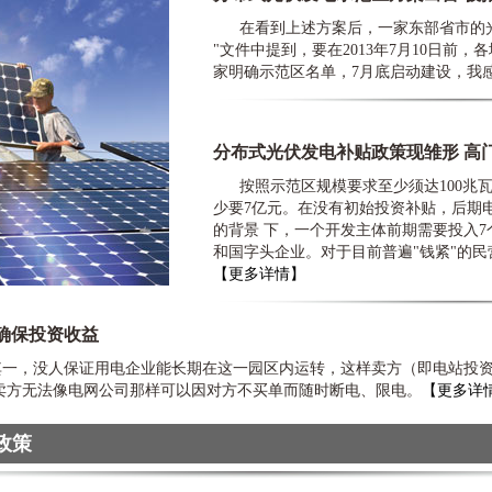
在看到上述方案后，一家东部省市的光
"文件中提到，要在2013年7月10日前
家明确示范区名单，7月底启动建设，我
分布式光伏发电补贴政策现雏形 高
按照示范区规模要求至少须达100兆瓦
少要7亿元。在没有初始投资补贴，后期电
的背景 下，一个开发主体前期需要投入
和国字头企业。对于目前普遍"钱紧"的
【更多详情】
确保投资收益
，没人保证用电企业能长期在这一园区内运转，这样卖方（即电站投资
卖方无法像电网公司那样可以因对方不买单而随时断电、限电。
【更多详
政策