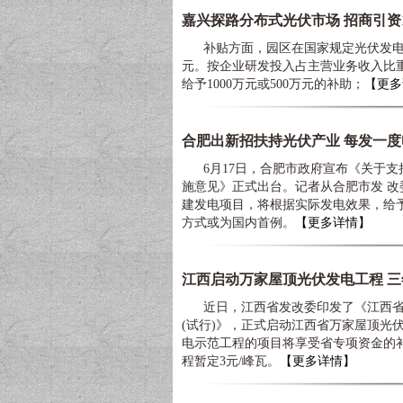
嘉兴探路分布式光伏市场 招商引资1
补贴方面，园区在国家规定光伏发电上
元。按企业研发投入占主营业务收入比重
给予1000万元或500万元的补助；
【更多
合肥出新招扶持光伏产业 每发一度电
6月17日，合肥市政府宣布《关于支
施意见》正式出台。记者从合肥市发 
建发电项目，将根据实际发电效果，给予
方式或为国内首例。
【更多详情】
江西启动万家屋顶光伏发电工程 三
近日，江西省发改委印发了《江西省
(试行)》，正式启动江西省万家屋顶光
电示范工程的项目将享受省专项资金的补
程暂定3元/峰瓦。
【更多详情】