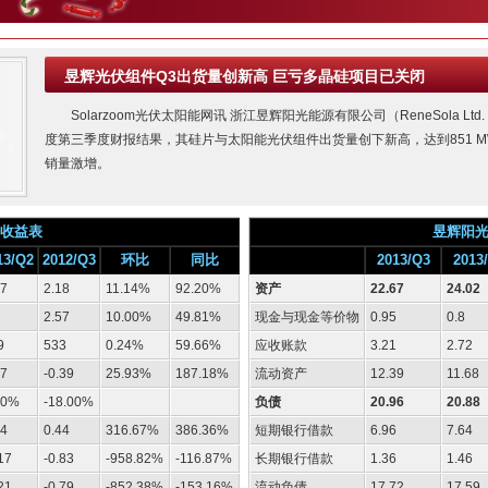
昱辉光伏组件Q3出货量创新高 巨亏多晶硅项目已关闭
Solarzoom光伏太阳能网讯 浙江昱辉阳光能源有限公司（ReneSola L
度第三季度财报结果，其硅片与太阳能光伏组件出货量创下新高，达到851 M
销量激增。
收益表
昱辉阳
13/Q2
2012/Q3
环比
同比
2013/Q3
2013
77
2.18
11.14%
92.20%
资产
22.67
24.02
2.57
10.00%
49.81%
现金与现金等价物
0.95
0.8
9
533
0.24%
59.66%
应收账款
3.21
2.72
27
-0.39
25.93%
187.18%
流动资产
12.39
11.68
30%
-18.00%
负债
20.96
20.88
44
0.44
316.67%
386.36%
短期银行借款
6.96
7.64
17
-0.83
-958.82%
-116.87%
长期银行借款
1.36
1.46
21
-0.79
-852.38%
-153.16%
流动负债
17.72
17.59