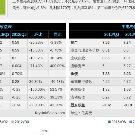
三季度亮点总收入5710万美元，环比减少20.6%。发货量112.7兆瓦，环比减
美元，环比减少1.6%。毛利润170万，毛利率3.0%，第二季度分别为670万和
收益表
中电光
13/Q2
2012/Q3
环比
同比
2013/Q3
2013
72
0.59
-20.83%
-3.39%
资产
7.56
7.84
65
0.59
-15.38%
-6.78%
现金与现金等价物
0.31
0.6
6
83
-10.32%
36.14%
应收账款
0.86
1.01
07
0.004
-71.43%
400.00%
流动资产
5
5.27
30%
0.70%
负债
7.88
8.03
11
0.28
36.36%
-46.43%
短期银行借款
4.22
4.72
05
-0.28
-160.00%
53.57%
长期负债
1.32
1.03
02
-0.23
-600.00%
39.13%
流动负债
6.27
6.72
11
-1.74
-800.00%
43.10%
股东权益
-0.32
-0.19
Krystal/Solarzoom
单位：亿美元