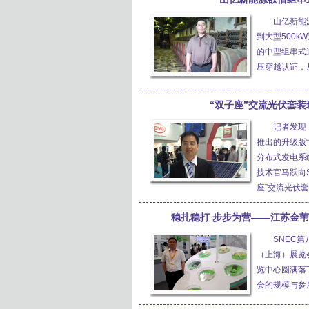
山亿新能
到大型500
的中型组串式
压穿越认证，
“双子座”交流光伏套装
记者发现
推出的升级版
分布式发电系
技术官马跃向S
座”交流光伏
稳扎稳打 步步为营——江苏金苇
SNEC
（上海）展览会
览中心圆满落
会的规模与参