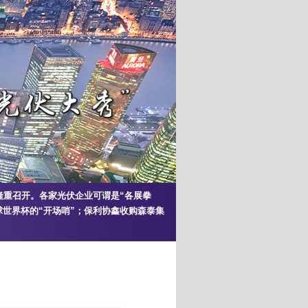
心隆重召开。各家光伏企业可谓是“各展拳
足球世界杯的“开场哨”；保利协鑫收购森泰集