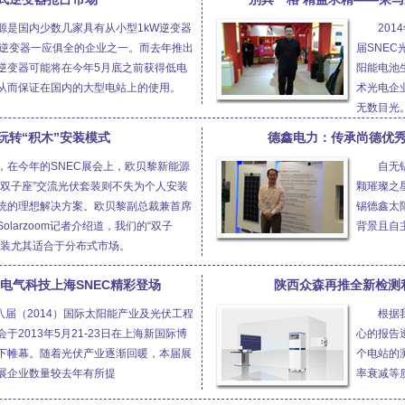
源是国内少数几家具有从小型1kW逆变器
20
kW逆变器一应俱全的企业之一。而去年推出
届SNE
逆变器可能将在今年5月底之前获得低电
阳能电池
从而保证在国内的大型电站上的使用。
术光电企
无数目光
玩转“积木”安装模式
德鑫电力：传承尚德优秀
，在今年的SNEC展会上，欧贝黎新能源
自无
“双子座”交流光伏套装则不失为个人安装
颗璀璨之
统的理想解决方案。欧贝黎副总裁兼首席
锡德鑫太
olarzoom记者介绍道，我们的“双子
背景且自
套装尤其适合于分布式市场。
电气科技上海SNEC精彩登场
陕西众森再推全新检测
第八届（2014）国际太阳能产业及光伏工程
根据
于2013年5月21-23日在上海新国际博
心的报告
下帷幕。随着光伏产业逐渐回暖，本届展
个电站的
展企业数量较去年有所提
率衰减等