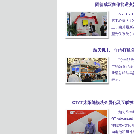
固德威双向储能逆变器
SNEC2
览中心盛大召
上，由其最新
型光伏系统引
航天机电：年内打通
“今年航
年的融资已经
业部总经理吴昊
表示。
GTAT太阳能模块金属化及互联技术M
如何降本
GT Advanc
性技术--太阳
为电池和组件