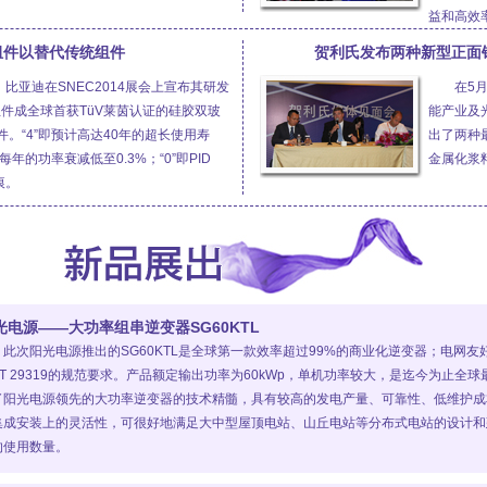
益和高效
组件以替代传统组件
贺利氏发布两种新型正面
，比亚迪在SNEC2014展会上宣布其研发
在5月
玻组件成全球首获TüV莱茵认证的硅胶双玻
能产业及
。“4”即预计高达40年的超长使用寿
出了两种
每年的功率衰减低至0.3%；“0”即PID
金属化浆料
痕。
光电源——大功率组串逆变器SG60KTL
此次阳光电源推出的SG60KTL是全球第一款效率超过99%的商业化逆变器；电网友好性
B/T 29319的规范要求。产品额定输出功率为60kWp，单机功率较大，是迄今为止全
了阳光电源领先的大功率逆变器的技术精髓，具有较高的发电产量、可靠性、低维护成
集成安装上的灵活性，可很好地满足大中型屋顶电站、山丘电站等分布式电站的设计和
的使用数量。