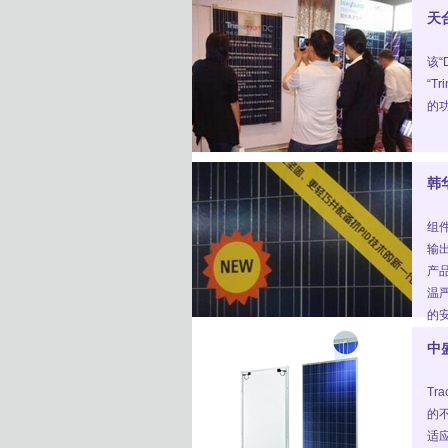
天
该
“T
的
韩
组件
输
产
温
的
中
T
的不
适