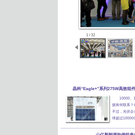
1 / 32
晶科“Eagle+”系列275W高效
10000
据有何联系？
不过，光伏企
球超过1000
山亿新能源欲借组串