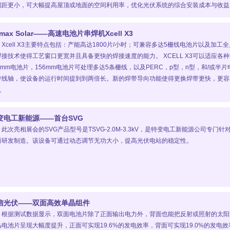
间距更小，可大幅提高屋顶或地面的空间利用率，优化光伏系统的综合安装成本与收益
max Solar——高速电池片串焊机Xcell X3
Xcell X3主要特点包括：产能高达1800片/小时；可兼容多达5栅线电池片以及
焊接技术使得工艺窗口更宽并且具备更快的焊接速度的能力。 XCELL X3可以适应
5mm电池片，156mm电池片可处理多达5条栅线，以及PERC，p型，n型，和/或半片电
带线轴，使设备的运行时间提到到两倍长。新的焊带导向功能使得更换焊带更快，更容
。
变电工新能源——首台SVG
此次亮相展会的SVG产品型号是TSVG-2.0M-3.3kV，是特变电工新能源公司专
而研发制造。该设备可通过动态调节无功大小，提高光伏电站的稳定性。
信光伏——双面高效单晶组件
根据测试数据显示，双面电池片除了正面输出电力外，背面也能把反射或照射的太阳
晶电池片呈现大幅度提升，正面可实现19.6%的发电效率，背面可实现19.0%的发电