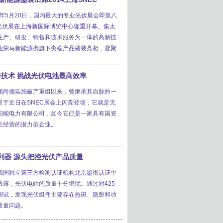
14年5月20日，国内最大的专业光伏展会即第八
C光伏展在上海新国际博览中心隆重开幕。集太
生产、研发、销售和技术服务为一体的高新技
业荣马新能源携旗下尖端产品盛装亮相，凝聚
。
技术 挑战光伏电池最高效率
锡尚德实施破产重组以来，曾继承其血脉的一
星于近日在SNEC展会上闪亮登场，它就是无
阳能电力有限公司，如今它已是一家具有国资
主经营的潜力型企业。
利器 源头把控光伏产品质量
我国独立第三方检测认证机构北京鉴衡认证中
透露，光伏电站的质量十分堪忧。通过对425
测试，发现光伏组件主要存在热斑、隐裂和功
质量问题。