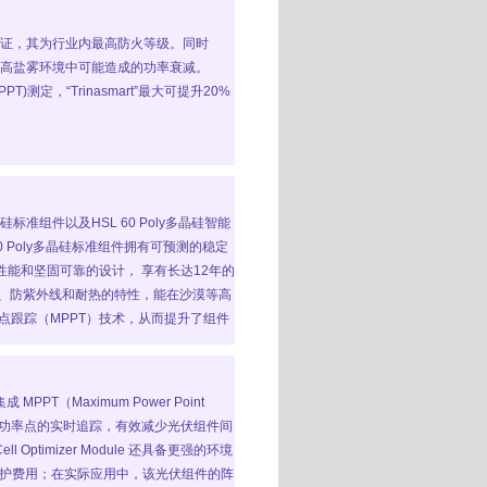
A防火认证，其为行业内最高防火等级。同时
高湿、高盐雾环境中可能造成的功率衰减。
)测定，“Trinasmart”最大可提升20%
硅标准组件以及HSL 60 Poly多晶硅智能
60 Poly多晶硅标准组件拥有可预测的稳定
能和坚固可靠的设计， 享有长达12年的
砂蚀、防紫外线和耐热的特性，能在沙漠等高
率点跟踪（MPPT）技术，从而提升了组件
PPT（Maximum Power Point
最大功率点的实时追踪，有效减少光伏组件间
timizer Module 还具备更强的环境
护费用；在实际应用中，该光伏组件的阵