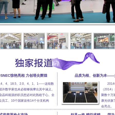
组件SNEC惊艳亮相 力创塔尖辉煌
品质为根、创新为本——
、14、4、18.5、2.0、4、1、1——这组数
201
或许数学家也未必能够揣摩出其中涵义。
（201
业晶科能源的职员想必对此熟稔于心。全
聚数十万
0位员工、10个国家设有14个分支机构
康光伏旗
会亮点。
式逆变器抢占市场
别具一格 精益求精——荣马新