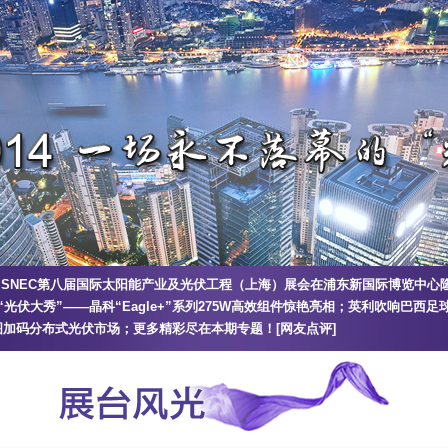
22日，SNEC第八届国际太阳能产业及光伏工程（上海）展会在浦东新国际博览中
光伏大秀”——晶科“Eagle+”系列275W高效组件惊艳亮相；英利吹响巴西
加码分布式光伏市场；更多精彩尽在本期专题！[
网友点评
]