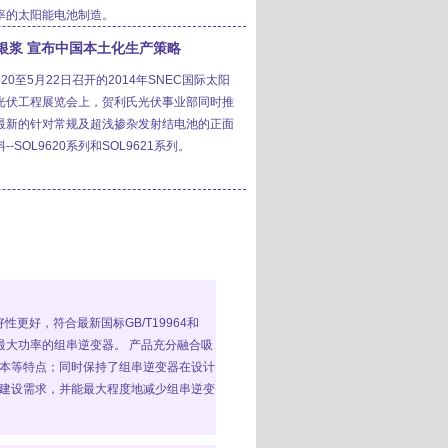
率的太阳能电池制造。
银浆 宣布中国本土化生产策略
20至5月22日召开的2014年SNEC国际太阳
光伏工程展览会上，贺利氏光伏事业部同时推
最新的针对常规及超浅掺杂发射结电池的正面
--SOL9620系列和SOL9621系列。
更好，符合最新国标GB/T19964和
球最大功率的组串逆变器。 产品充分融合吸
本等特点；同时保持了组串逆变器在设计
建设需求，并能最大程度地减少组串逆变